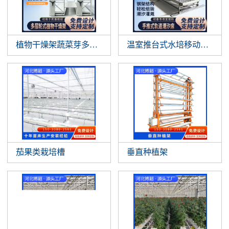
植物干燥架蔬菜芽多层垂直悬挂植物晾
温室推台式水培移动作物支
茄果类栽培槽
垂直种植架