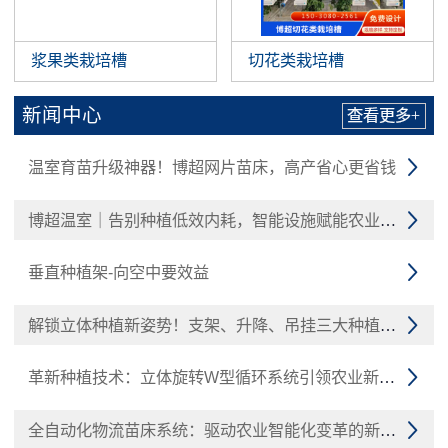
浆果类栽培槽
切花类栽培槽
新闻中心
查看更多+
温室育苗升级神器！博超网片苗床，高产省心更省钱

博超温室｜告别种植低效内耗，智能设施赋能农业增收

垂直种植架-向空中要效益

解锁立体种植新姿势！支架、升降、吊挂三大种植槽技术

革新种植技术：立体旋转W型循环系统引领农业新潮流

全自动化物流苗床系统：驱动农业智能化变革的新引擎
