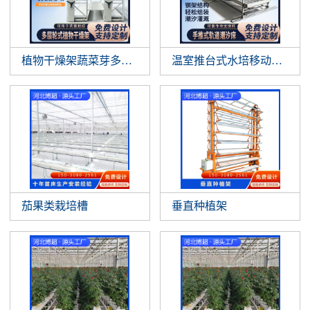
植物干燥架蔬菜芽多层垂直悬挂植物晾
温室推台式水培移动作物支
茄果类栽培槽
垂直种植架