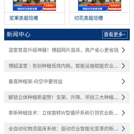
浆果类栽培槽
切花类栽培槽
新闻中心
查看更多+
温室育苗升级神器！博超网片苗床，高产省心更省钱

博超温室｜告别种植低效内耗，智能设施赋能农业增收

垂直种植架-向空中要效益

解锁立体种植新姿势！支架、升降、吊挂三大种植槽技术

革新种植技术：立体旋转W型循环系统引领农业新潮流

全自动化物流苗床系统：驱动农业智能化变革的新引擎
