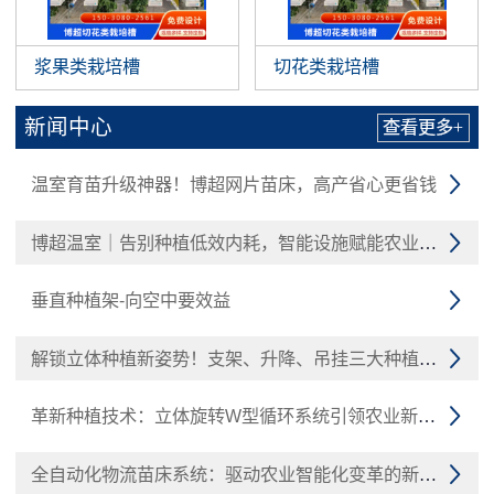
浆果类栽培槽
切花类栽培槽
新闻中心
查看更多+
温室育苗升级神器！博超网片苗床，高产省心更省钱

博超温室｜告别种植低效内耗，智能设施赋能农业增收

垂直种植架-向空中要效益

解锁立体种植新姿势！支架、升降、吊挂三大种植槽技术

革新种植技术：立体旋转W型循环系统引领农业新潮流

全自动化物流苗床系统：驱动农业智能化变革的新引擎
